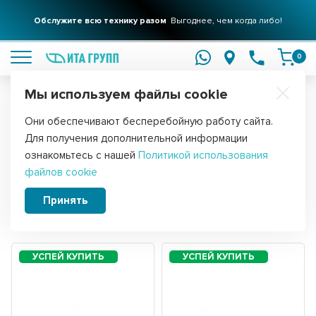
Обслужите всю технику разом
Выгоднее, чем когда либо!
подробнее
0
Мы используем файлы cookie
Обратите внимание!
Они обеспечивают бесперебойную работу сайта.
Главная
Фильтры для воды
Для получения дополнительной информации
Фильтр воды для бытовой техники
ознакомьтесь с нашей
Политикой использования
файлов cookie
Принять
Сортировать:
Фильтры