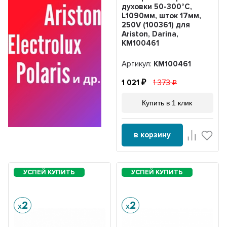
духовки 50-300°С,
L1090мм, шток 17мм,
250V (100361) для
Ariston, Darina,
KM100461
Артикул:
KM100461
1 021
1 373
Купить в 1 клик
в корзину