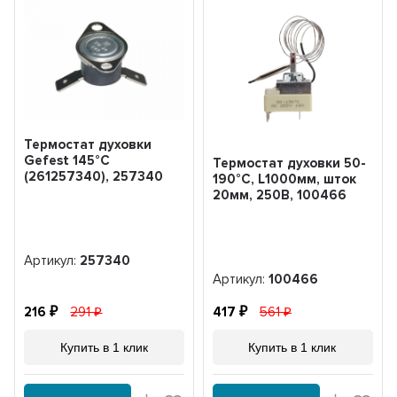
Термостат духовки
Gefest 145°С
Термостат духовки 50-
(261257340), 257340
190°С, L1000мм, шток
20мм, 250В, 100466
Артикул:
257340
Артикул:
100466
216
291
417
561
Купить в 1 клик
Купить в 1 клик