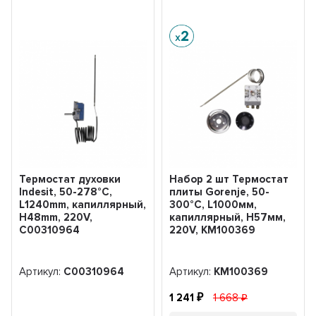
Термостат духовки
Набор 2 шт Термостат
Indesit, 50-278°C,
плиты Gorenje, 50-
L1240mm, капиллярный,
300°C, L1000мм,
H48mm, 220V,
капиллярный, H57мм,
C00310964
220V, KM100369
Артикул:
C00310964
Артикул:
KM100369
1 241
1 668