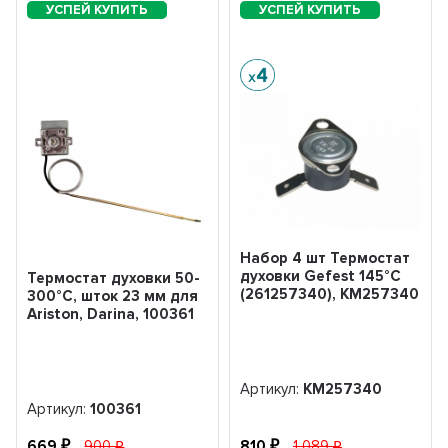
Набор 4 шт Термостат
духовки Gefest 145°С
Термостат духовки 50-
(261257340), KM257340
300°С, шток 23 мм для
Ariston, Darina, 100361
Артикул:
KM257340
Артикул:
100361
669
900
810
1 089