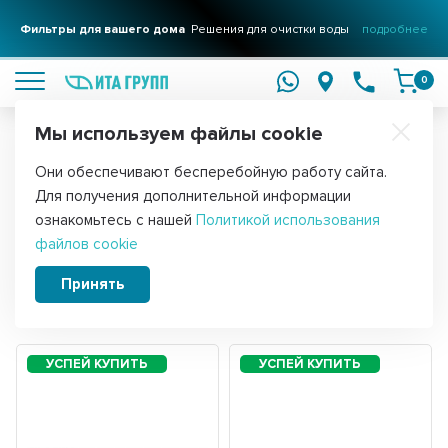
Фильтры для вашего дома
Решения для очистки воды
подробнее
0
Мы используем файлы cookie
Обратите внимание!
Они обеспечивают бесперебойную работу сайта.
Главная
Запчасти для газовых и электрических плит
Для получения дополнительной информации
Термостаты для электроплит
ознакомьтесь с нашей
Политикой использования
файлов cookie
Принять
Сортировать:
Фильтры