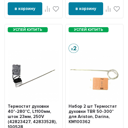
в корзину
в корзину
Термостат духовки
Набор 2 шт Термостат
40°-280°С, L1100мм,
духовки TBR 50-300°
шток 23мм, 250V
для Ariston, Darina,
(42823427, 42833528),
KM100362
100528