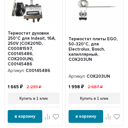
Термостат духовки
250°С для Indesit, 16A,
Термостат плиты EGO,
250V (COK201ID,
50-320°C, для
C00081597,
Electrolux, Bosch,
C00145486,
капиллярный,
COK200UN),
COK203UN
C00145486
Артикул:
C00145486
Артикул:
COK203UN
1 665
2 239
1 998
2 687
Купить в 1 клик
Купить в 1 клик
в корзину
в корзину