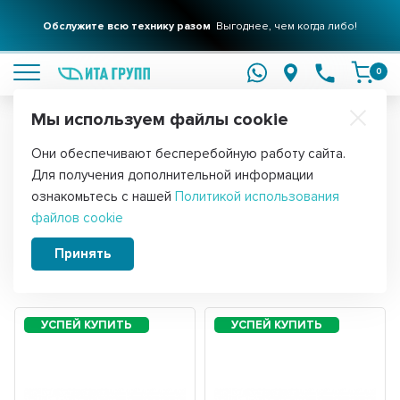
Обслужите всю технику разом
Выгоднее, чем когда либо!
подробнее
0
Мы используем файлы cookie
Обратите внимание!
Они обеспечивают бесперебойную работу сайта.
Главная
Фильтры для воды
Для получения дополнительной информации
Системы обратного осмоса
ознакомьтесь с нашей
Политикой использования
файлов cookie
Принять
Сортировать:
Фильтры