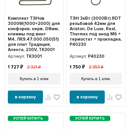
Комплект ТЭНов
ТЭН 3кВт (3000Вт) RDT
3000W(1000+2000) для
резьбовой 42мм для
конфорки, нерж, D8мм,
Ariston, De Luxe, Real,
клеммы под винт
Thermex под анод М6 +
М4, ЛК9.47.000.050(51)
термостат + прокладка,
для плит Традиция,
P40230
Алента, 230V, ТК3001
Артикул:
ТК3001
Артикул:
P40230
1 727
2 321
1 750
2 353
Купить в 1 клик
Купить в 1 клик
в корзину
в корзину