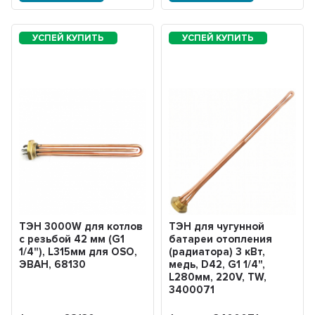
ТЭН 3000W для котлов
ТЭН для чугунной
с резьбой 42 мм (G1
батареи отопления
1/4"), L315мм для OSO,
(радиатора) 3 кВт,
ЭВАН, 68130
медь, D42, G1 1/4",
L280мм, 220V, TW,
3400071