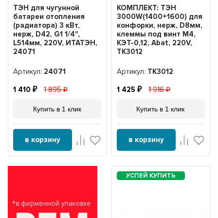
ТЭН для чугунной
КОМПЛЕКТ: ТЭН
батареи отопления
3000W(1400+1600) для
(радиатора) 3 кВт,
конфорки, нерж, D8мм,
нерж, D42, G1 1/4",
клеммы под винт М4,
L514мм, 220V, ИТАТЭН,
КЭТ-0,12, Abat, 220V,
24071
ТК3012
Артикул:
24071
Артикул:
ТК3012
1 410
1 895
1 425
1 916
Купить в 1 клик
Купить в 1 клик
в корзину
в корзину