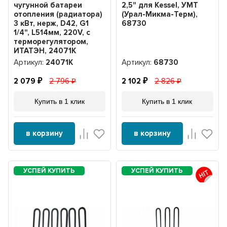
чугунной батареи
2,5" для Kessel, УМТ
отопления (радиатора)
(Урал-Микма-Терм),
3 кВт, нерж, D42, G1
68730
1/4", L514мм, 220V, с
терморегулятором,
ИТАТЭН, 24071К
Артикул:
24071К
Артикул:
68730
2 079
2 796
2 102
2 826
Купить в 1 клик
Купить в 1 клик
в корзину
в корзину