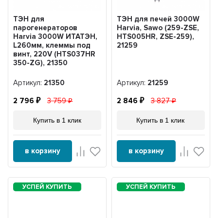
ТЭН для
ТЭН для печей 3000W
парогенераторов
Harvia, Sawo (259-ZSE,
Harvia 3000W ИТАТЭН,
HTS005HR, ZSE-259),
L260мм, клеммы под
21259
винт, 220V (HTS037HR
350-ZG), 21350
Артикул:
21350
Артикул:
21259
2 796
3 759
2 846
3 827
Купить в 1 клик
Купить в 1 клик
в корзину
в корзину