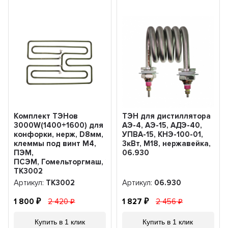
Комплект ТЭНов
ТЭН для дистиллятора
3000W(1400+1600) для
АЭ-4, АЭ-15, АДЭ-40,
конфорки, нерж, D8мм,
УПВА-15, КНЭ-100-01,
клеммы под винт М4,
3кВт, M18, нержавейка,
ПЭМ,
06.930
ПСЭМ, Гомельторгмаш, 230V,
ТК3002
Артикул:
ТК3002
Артикул:
06.930
1 800
2 420
1 827
2 456
Купить в 1 клик
Купить в 1 клик