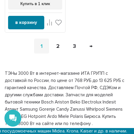
Купить в 1 клик
в корзину
1
2
3
→
ТЭНы 3000 Вт в интернет-магазине ИТА ГРУПП с
доставкой по России, по цене от 768 РУБ до 13 625 РУБ с
гарантией качества. Доставляем Почтой РФ, СДЭКом и
другими службами доставки. Запчасти для моделей
бытовой техники Bosch Ariston Beko Electrolux Indesit
Атлант Samsung Gorenje Candy Zanussi Whirlpool Siemens
Hansa AEG Hotpoint Ardo Miele Polaris Бирюса. Купить
ТЭНы 3000 Вт на сайте или по телефону
.
ых машин Midea, Krona, Kaiser и др. в наличии.
Дост
Подробную информацию о компании и магазинах можно