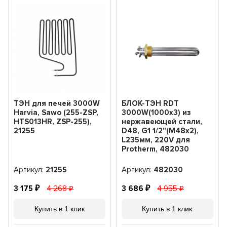
ТЭН для печей 3000W
БЛОК-ТЭН RDT
Harvia, Sawo (255-ZSP,
3000W(1000x3) из
HTS013HR, ZSP-255),
нержавеющей стали,
21255
D48, G1 1/2"(М48х2),
L235мм, 220V для
Protherm, 482030
Артикул:
21255
Артикул:
482030
3 175
4 268
3 686
4 955
Купить в 1 клик
Купить в 1 клик