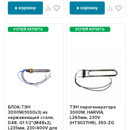
в корзину
в корзину
БЛОК-ТЭН
ТЭН парогенератора
3000W(1000x3) из
3000W, HARVIA,
нержавеющей стали,
L260мм, 230V
D48, G1 1/2"(М48х2),
(HTS037HR), 350-ZG
L235мм, 230/400V для