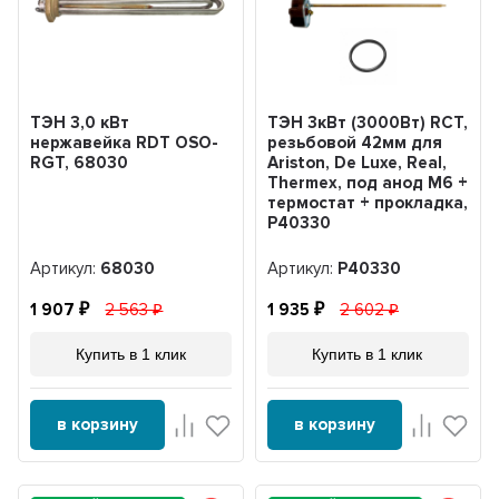
ТЭН 3,0 кВт
ТЭН 3кВт (3000Вт) RCT,
нержавейка RDT OSO-
резьбовой 42мм для
RGT, 68030
Ariston, De Luxe, Real,
Thermex, под анод М6 +
термостат + прокладка,
P40330
Артикул:
68030
Артикул:
P40330
1 907
2 563
1 935
2 602
Купить в 1 клик
Купить в 1 клик
в корзину
в корзину