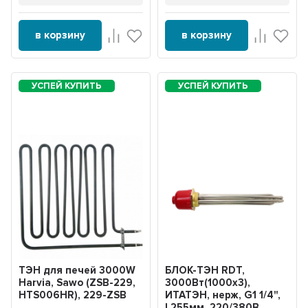
в корзину
в корзину
ТЭН для печей 3000W
БЛОК-ТЭН RDT,
Harvia, Sawo (ZSB-229,
3000Вт(1000x3),
HTS006HR), 229-ZSB
ИТАТЭН, нерж, G1 1/4",
L255мм, 220/380В,