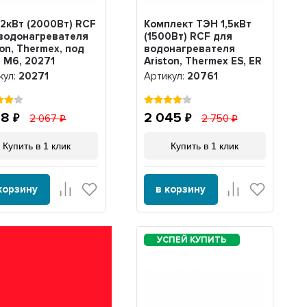
2кВт (2000Вт) RCF
Комплект ТЭН 1,5кВт
водонагревателя
(1500Вт) RCF для
ton, Thermex, под
водонагревателя
 М6, 20271
Ariston, Thermex ES, ER
+ анод М6, 20761
кул:
20271
Артикул:
20761
38
2 045
2 067
2 750
Купить в 1 клик
Купить в 1 клик
корзину
в корзину