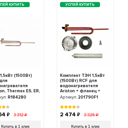
1,5кВт (1500Вт)
Комплект ТЭН 1,5кВт
для
(1500Вт) RCF для
нагревателя
водонагревателя
ton, Thermex ES, ER,
Ariston + фланец +
анод М6, R184280
анод + прокладка +
кул:
R184280
Артикул:
201790F1
винт, 201790F1
464
2 474
3 312
3 326
Купить в 1 клик
Купить в 1 клик