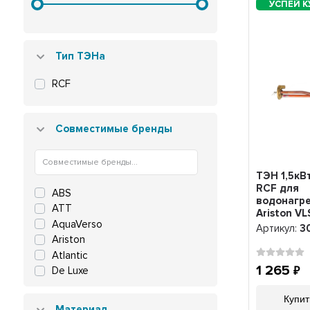
Тип ТЭНа
RCF
Совместимые бренды
ТЭН 1,5кВ
RCF для
ABS
водонагр
ATT
Ariston VL
AquaVerso
Simat, по
Артикул:
3
трубка по
Ariston
8мм, 3021
Atlantic
1 265
De Luxe
Edisson
Купит
Etalon
Материал