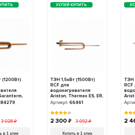
т (1200Вт)
ТЭН 1,5кВт (1500Вт)
ТЭН 
RCF для
RCF 
евателя
водонагревателя
водо
Garanterm,
Ariston, Thermex ES, ER,
Aris
М6, R184279
под анод М6, 66461
под 
184279
Артикул:
66461
Арти
2 300
2 
3 028
3 092
ь в 1 клик
Купить в 1 клик