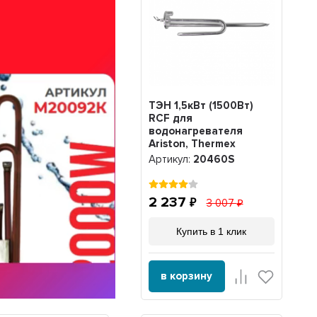
ТЭН 1,5кВт (1500Вт)
RCF для
водонагревателя
Ariston, Thermex
ERS/ESS , под анод М6,
Артикул:
20460S
Silver, трубка под
термостат D10мм,
20460S
2 237
3 007
Купить в 1 клик
в корзину