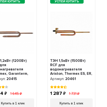
1,2кВт (1200Вт)
ТЭН 1,5кВт (1500Вт)
для
RCF для
нагревателя
водонагревателя
mex, Garanterm,
Ariston, Thermex ES, ER,
анод М6, 20415
под анод М6, 20461
кул:
20415
Артикул:
20461
24
1 287
1 645
1 731
Купить в 1 клик
Купить в 1 клик