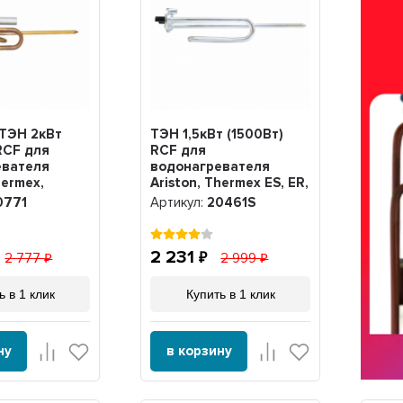
 ТЭН 2кВт
ТЭН 1,5кВт (1500Вт)
RCF для
RCF для
евателя
водонагревателя
hermex,
Ariston, Thermex ES, ER,
 + анод,
под анод М6, Silver,
0771
Артикул:
20461S
20461S
2 231
2 777
2 999
ь в 1 клик
Купить в 1 клик
ну
в корзину