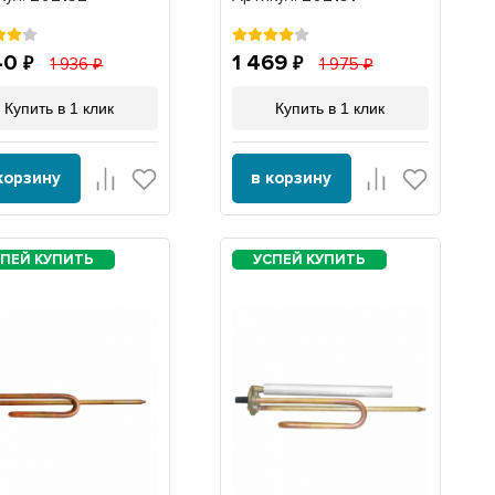
ка под термостат
трубка под термостат
, 202152
8мм, 202151
40
1 469
1 936
1 975
Купить в 1 клик
Купить в 1 клик
корзину
в корзину