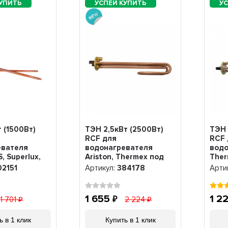
т (1500Вт)
ТЭН 2,5кВт (2500Вт)
ТЭН 
RCF для
RCF 
евателя
водонагревателя
водо
S, Superlux,
Ariston, Thermex под
Ther
д анод М5,
анод М6, 384178
под 
02151
Артикул:
384178
Арти
д термостат
51
1 655
1 2
1 701
2 224
ь в 1 клик
Купить в 1 клик