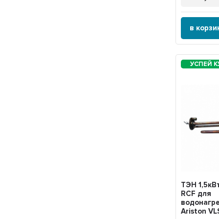
в корзи
ТЭН 1,5кВ
RCF для
водонагр
Ariston VL