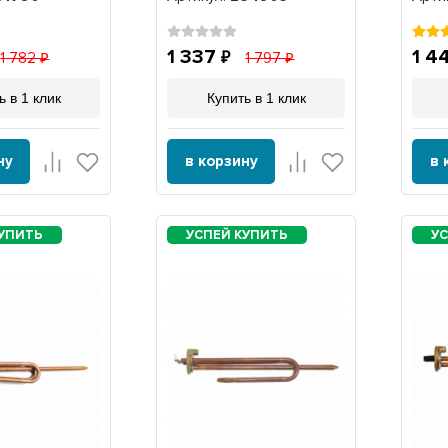
под анод М5,
труб
горизонтальный,
10мм
284905
1 337
1 4
1 782
1 797
ь в 1 клик
Купить в 1 клик
ну
в корзину
в 