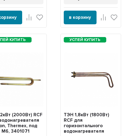
корзину
в корзину
2кВт (2000Вт) RCF
ТЭН 1,8кВт (1800Вт)
водонагревателя
RCF для
ton, Thermex, под
горизонтального
 М6, 3401071
водонагревателя