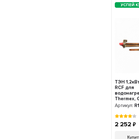
ТЭН 1,2кВ
RCF для
водонагр
Thermex, 
под анод 
Артикул:
R
2 252
Купит