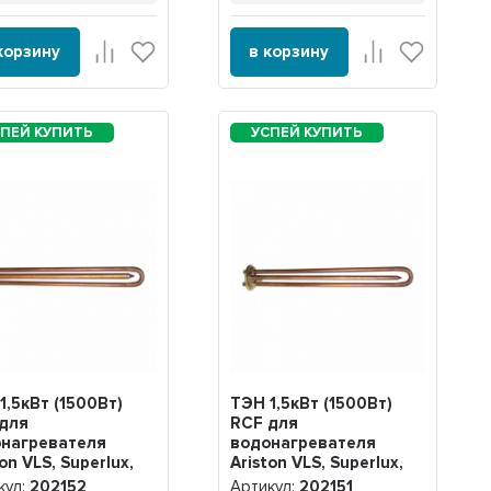
корзину
в корзину
1,5кВт (1500Вт)
ТЭН 1,5кВт (1500Вт)
для
RCF для
нагревателя
водонагревателя
ton VLS, Superlux,
Ariston VLS, Superlux,
t, под анод М5,
Simat, под анод М5,
кул:
202152
Артикул:
202151