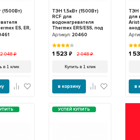
т (1500Вт)
ТЭН 1,5кВт (1500Вт)
ТЭН 
RCF для
для 
евателя
водонагревателя
Aris
hermex ES, ER,
Thermex ERS/ESS, под
анод
М6, 30461
анод М6, трубка под
0461
Артикул:
20460
Арти
термостат D10мм,
20460
1 523
1 5
2 048
2 048
ь в 1 клик
Купить в 1 клик
ну
в корзину
в 