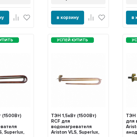
ну
в корзину
в 
т (1500Вт)
ТЭН 1,5кВт (1500Вт)
ТЭН 
RCF для
для 
евателя
водонагревателя
Aris
S, Superlux,
Ariston VLS, Superlux,
анод