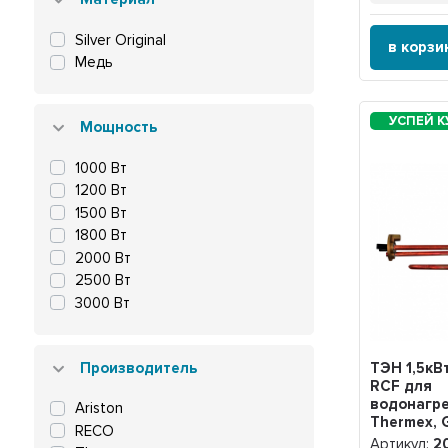
Fais
Ferroli
Silver Original
в корзи
Garanterm
Медь
Gorenje
Polaris
Regent
Мощность
Simat
1000 Вт
Superlux
1200 Вт
Thermex
1500 Вт
VLS
1800 Вт
2000 Вт
2500 Вт
3000 Вт
Производитель
ТЭН 1,5кВ
RCF для
водонагр
Ariston
Thermex, 
RECO
под анод 
Артикул:
2