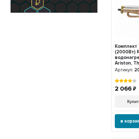
Комплект
(2000Вт) 
водонагр
Ariston, T
AquaVerso
Артикул:
2
20771
2 066
Купит
в корзи