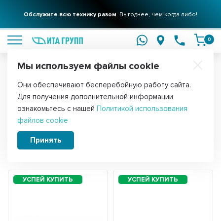
Обслужите всю технику разом
Выгоднее, чем когда либо!
подробнее
0
Мы используем файлы cookie
Обратите внимание!
Они обеспечивают бесперебойную работу сайта.
Главная
Запчасти для мелкой бытовой техники
Для получения дополнительной информации
Запчасти для мультиварок
ознакомьтесь с нашей
Политикой использования
файлов cookie
Принять
Сортировать:
Фильтры