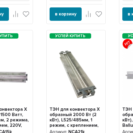
ну
в корзину
в 
онвектора Х
ТЭН для конвектора Х
ТЭН 
1500 Ватт,
образный 2000 Вт (2
обра
м, 2 режима,
кВт), L525/485мм, 1
кВт),
ием, 220V,
режим, с креплением,
Ball
230В, NCA21k
режи
CA15k
Артикул:
NCA21k
Арти