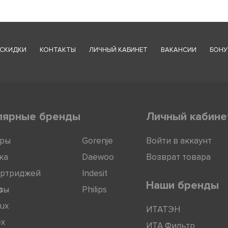
СКИДКИ
КОНТАКТЫ
ЛИЧНЫЙ КАБИНЕТ
ВАКАНСИИ
БОНУ
лярные бренды
Личный кабине
оры
Gorenje
Войти в аккаунт
ка
Daewoo
Возврат товара
артриджей
Indesit
Наши бренды
ры
s
Philips
lux
ИТАТЭН
ex
ИТА Фильтр