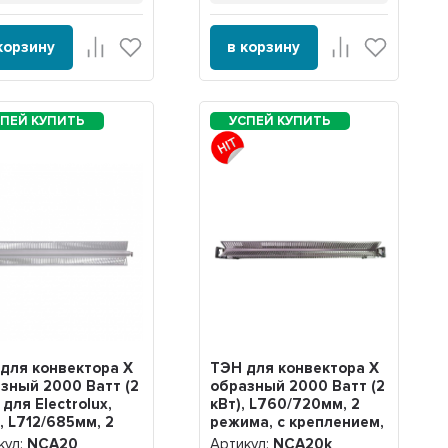
корзину
в корзину
для конвектора Х
ТЭН для конвектора Х
зный 2000 Ватт (2
образный 2000 Ватт (2
 для Electrolux,
кВт), L760/720мм, 2
u, L712/685мм, 2
режима, с креплением,
ма, 220V, NCA20
220V, NCA20k
кул:
NCA20
Артикул:
NCA20k