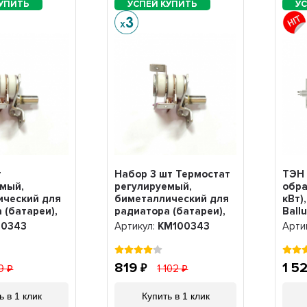
т
Набор 3 шт Термостат
ТЭН 
емый,
регулируемый,
обра
ический для
биметаллический для
кВт),
 (батареи),
радиатора (батареи),
Ball
65°С, 100343
KST 16A, 65°С,
режи
00343
Артикул:
KM100343
Арти
KM100343
819
1 5
19
1 102
ь в 1 клик
Купить в 1 клик