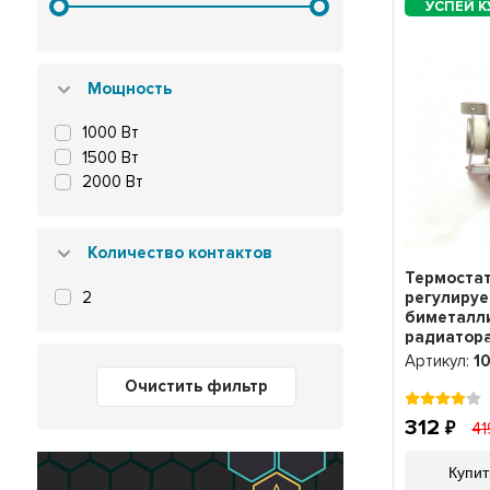
Мощность
1000 Вт
1500 Вт
2000 Вт
Количество контактов
Термоста
регулиру
2
биметалл
радиатора
KST 16A, 
Артикул:
1
Очистить фильтр
312
4
Купит