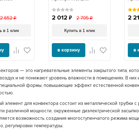
2 012
2 2
2 652
2 705
ь в 1 клик
Купить в 1 клик
ну
в корзину
в 
екторов — это нагревательные элементы закрытого типа, кот
 воздух и не понижают уровень влажности в помещениях. В ни
специальной формы, повышающие эффект естественной конвек
остью.
й элемент для конвектора состоит из металлической трубки с
ти различной мощности, окруженные диэлектрической засыпко
ляется возможность создания многоступенчатого режима мощн
о, регулировки температуры.