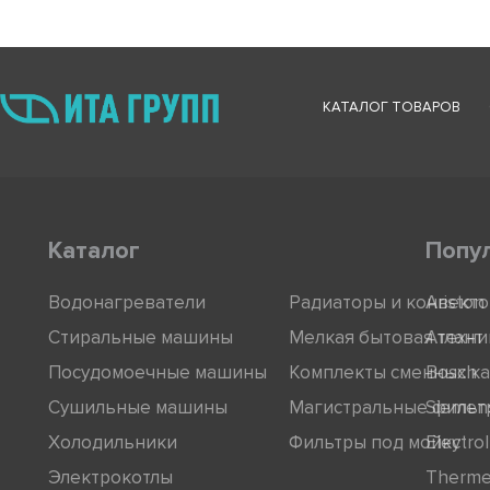
КАТАЛОГ ТОВАРОВ
Каталог
Попу
Водонагреватели
Радиаторы и конвект
Ariston
Стиральные машины
Мелкая бытовая техни
Атлант
Посудомоечные машины
Комплекты сменных к
Bosch
Сушильные машины
Магистральные фильт
Siemen
Холодильники
Фильтры под мойку
Electro
Электрокотлы
Therm