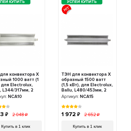
для конвектора Х
ТЭН для конвектора Х
зный 1000 ватт (1
образный 1500 ватт
 для Electrolux,
(1,5 кВт), для Electrolux,
u, L344/317мм, 2
Ballu, L480/453мм, 2
ма, 220V, NCA10
режима, 220V, NCA15
кул:
NCA10
Артикул:
NCA15
23
1 972
2 048
2 652
Купить в 1 клик
Купить в 1 клик