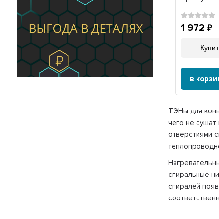
1 972
Купит
в корзи
ТЭНы для конв
чего не сушат
отверстиями 
теплопроводн
Нагревательны
спиральные ни
спиралей появ
соответственн